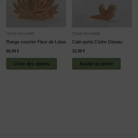
variations.
Les
options
peuvent
Objets décoratifs
Objets décoratifs
être
Range courrier Fleur de Lotus
Cale-porte Cèdre Oiseau
choisies
60,00
€
12,00
€
sur
la
Choix des options
Ajouter au panier
page
du
produit