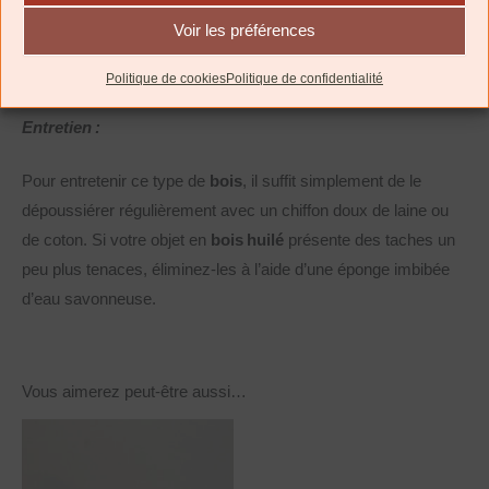
les plantes – résistante à la sueur et à la salive selon la norme
Voir les préférences
alimentaire DIN 53160, appropriée pour jouets d’enfants selon
EN 71.3).
Politique de cookies
Politique de confidentialité
Entretien :
Pour entretenir ce type de
bois
, il suffit simplement de le
dépoussiérer régulièrement avec un chiffon doux de laine ou
de coton. Si votre objet en
bois huilé
présente des taches un
peu plus tenaces, éliminez-les à l’aide d’une éponge imbibée
d’eau savonneuse.
Vous aimerez peut-être aussi…