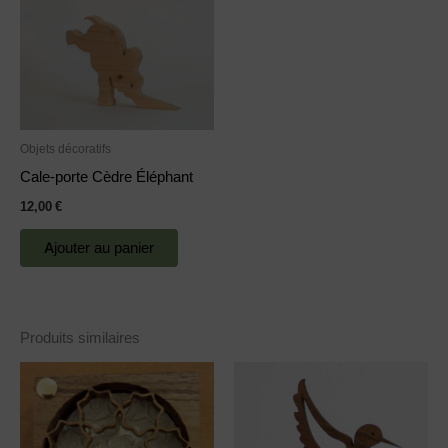
Objets décoratifs
Cale-porte Cèdre Éléphant
12,00
€
Ajouter au panier
Produits similaires
Ce
Ce
produit
produit
a
a