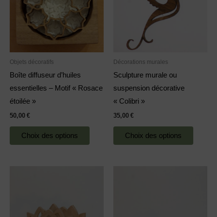
plusieurs
plusieu
variations.
variatio
Les
Les
options
options
peuvent
peuven
Objets décoratifs
Décorations murales
être
être
Boîte diffuseur d’huiles
Sculpture murale ou
choisies
choisie
essentielles – Motif « Rosace
suspension décorative
sur
sur
étoilée »
« Colibri »
la
la
50,00
€
35,00
€
page
page
du
du
Choix des options
Choix des options
produit
produit
Ce
produit
a
plusieurs