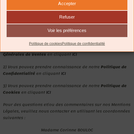
Accepter
Refuser
Informations Complémentaires
Voir les préférences
Téléchargez nos Mentions Légales (PDF) :
Mentions Légales
Politique de cookies
Politique de confidentialité
1) Vous pouvez prendre connaissance de nos
Conditions
Générales de Ventes
en cliquant
ICI
2) Vous pouvez prendre connaissance de notre
Politique de
Confidentialité
en cliquant
ICI
3) Vous pouvez prendre connaissance de notre
Politique de
Cookies
en cliquant
ICI
Pour des questions et/ou des commentaires sur nos Mentions
Légales, veuillez nous contacter en utilisant les coordonnées
suivantes :
Madame Corinne BOULOC