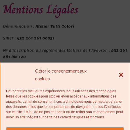
Mentions Légales
Dénomination :
Atelier Tutti Colori
SIRET :
432 261 261 00031
N° d’inscription au registre des Métiers de l’Aveyron :
432 261
261 RM 120
Nom :
BOULOC
Gérer le consentement aux
Prénom :
Corinne
cookies
Adresse :
La Gaunhe – 12320 PRUINES
Téléphone :
06 76 42 49 26
Pour offrir les meilleures expériences, nous utilisons des technologies
Non assujetti à la TVA selon l’article 293B du Code Général
telles que les cookies pour stocker et/ou accéder aux informations des
des Impôts
appareils. Le fait de consentir à ces technologies nous permettra de traiter
des données telles que le comportement de navigation ou les ID uniques
Site hébergé chez
OVH –
2 rue Kellermann – 59100 Roubaix –
sur ce site. Le fait de ne pas consentir ou de retirer son consentement peut
avoir un effet négatif sur certaines caractéristiques et fonctions.
France