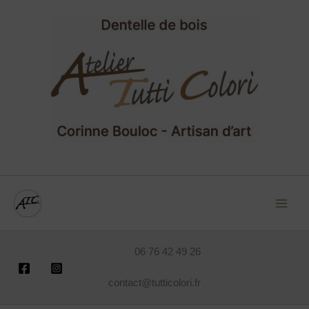
Recherche
Aller
pour :
au
contenu
06 76 42 49 26
contact@tutticolori.fr