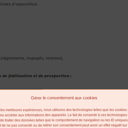
listes d’opposition.
 (règlements, impayés, remises),
 de fidélisation et de prospection :
Gérer le consentement aux cookies
strées et traitées
r les meilleures expériences, nous utilisons des technologies telles que les cookies
/ou accéder aux informations des appareils. Le fait de consentir à ces technologies
tti Colori
sont destinataires de l’ensemble des catégories de don
de traiter des données telles que le comportement de navigation ou les ID uniques
ait de ne pas consentir ou de retirer son consentement peut avoir un effet négatif sur