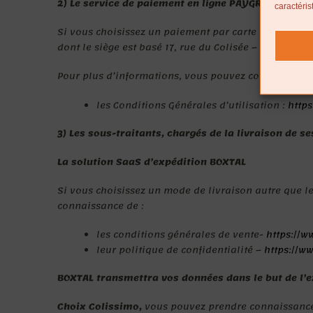
2) Le service de paiement en ligne PAYGREEN
caractéris
Si vous choisissez un paiement par carte bancaire, 
dont le siège est basé 17, rue du Colisée – 75008 Par
Pour plus d’informations, vous pouvez consulter :
les Conditions Générales d’utilisation :
https
3) Les sous-traitants, chargés de la livraison de s
La solution SaaS d’expédition BOXTAL
Si vous choisissez un mode de livraison autre que le 
connaissance de :
les conditions générales de vente-
https://w
leur politique de confidentialité –
https://ww
BOXTAL transmettra vos données dans le but de l’e
Choix Colissimo,
vous pouvez prendre connaissance