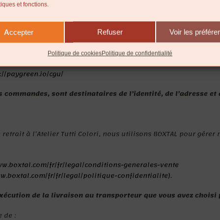
tiques et fonctions.
vous serez redirigés vers une page de paiement en ligne. Paygree
Accepter
Refuser
Voir les préfér
is.
Politique de cookies
Politique de confidentialité
://paygreen.io/cgu/
es commandes, sont destinataires de l’identité, de l’adresse et
retrait à l’Atelier Tutti Colori, nous utilisons BOXTAL pour gére
ww.boxtal.com/fr/fr/legal/conditions-generales-vente
w.boxtal.com/fr/fr/legal/politique-confidentialite).
xécution de la livraison au transporteur que vous avez choisi
 de :