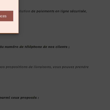
n est une solution
de paiements en ligne sécurisée
,
ences
 du numéro de téléphone de nos clients ;
r nos propositions de livraisons, vous pouvez prendre
 parmi ceux proposés :