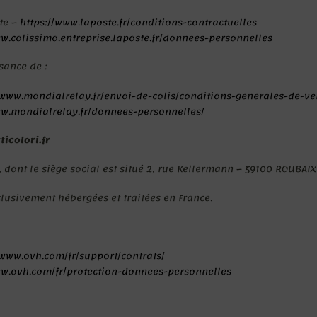
te –
https://www.laposte.fr/conditions-contractuelles
ww.colissimo.entreprise.laposte.fr/donnees-personnelles
sance de :
/www.mondialrelay.fr/envoi-de-colis/conditions-generales-de-ve
ww.mondialrelay.fr/donnees-personnelles/
ticolori.fr
H, dont le siège social est situé 2, rue Kellermann – 59100 ROUBAI
xclusivement hébergées et traitées en France.
/www.ovh.com/fr/support/contrats/
ww.ovh.com/fr/protection-donnees-personnelles