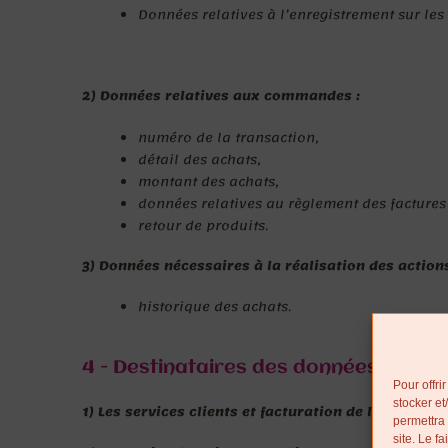
Données relatives à l’enregistrement sur les 
2) Données relatives aux commandes :
numéro de la transaction,
détail des achats,
montant des achats,
données relatives au règlement des factures
retour de produits.
3) Données nécessaires à la réalisation des actions
historique des achats.
4 - Destinataires des données enregi
Pour offri
stocker et
1) Les services clients et facturation de l’Atelier Tu
permettra 
site. Le f