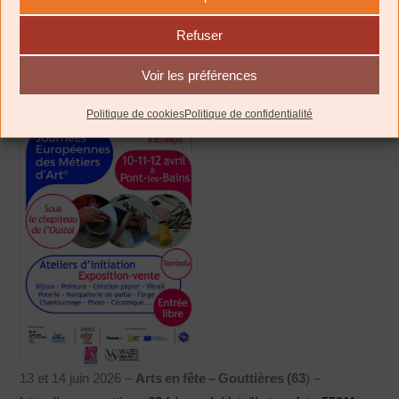
10, 11 et 12 avril 2026 –
Journées Européennes des Métiers
Refuser
d’Art (JEMA)
– Expositions/Ventes organisée par
l’association
Vallees des Arts et des savoir-faire
– Pont les
Voir les préférences
Bains (12)
Politique de cookies
Politique de confidentialité
13 et 14 juin 2026 –
Arts en fête – Gouttières (63
) –