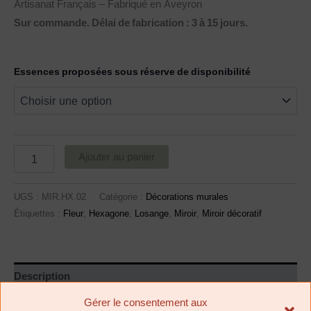
Artisanat Français – Fabriqué en Aveyron
Sur commande. Délai de fabrication : 3 à 15 jours.
Essences proposées sous réserve de disponibilité
Ajouter au panier
UGS :
MIR.HX.02
Catégorie :
Décorations murales
Étiquettes :
Fleur
,
Hexagone
,
Losange
,
Miroir
,
Miroir décoratif
Description
Gérer le consentement aux
Informations complémentaires