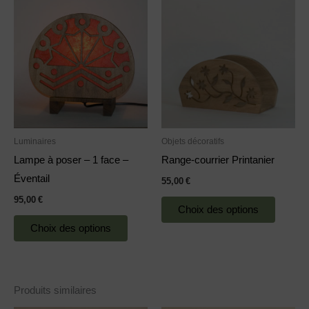
Ce
Ce
produit
produit
a
a
plusieurs
plusieu
variations.
variatio
Les
Les
options
options
peuvent
peuven
Luminaires
Objets décoratifs
être
être
Lampe à poser – 1 face –
Range-courrier Printanier
choisies
choisie
Éventail
55,00
€
sur
sur
95,00
€
la
la
Choix des options
page
page
Choix des options
du
du
produit
produit
Produits similaires