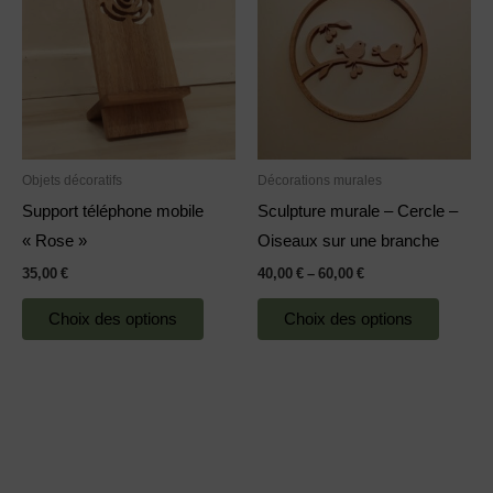
a
a
plusieurs
plusieu
variations.
variatio
Les
Les
options
options
peuvent
peuven
Objets décoratifs
Décorations murales
être
être
Support téléphone mobile
Sculpture murale – Cercle –
choisies
choisie
« Rose »
Oiseaux sur une branche
sur
sur
35,00
€
40,00
€
–
60,00
€
la
la
page
page
Choix des options
Choix des options
du
du
produit
produit