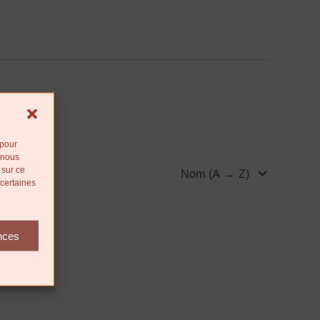
 pour
 nous
 sur ce
 certaines
ences