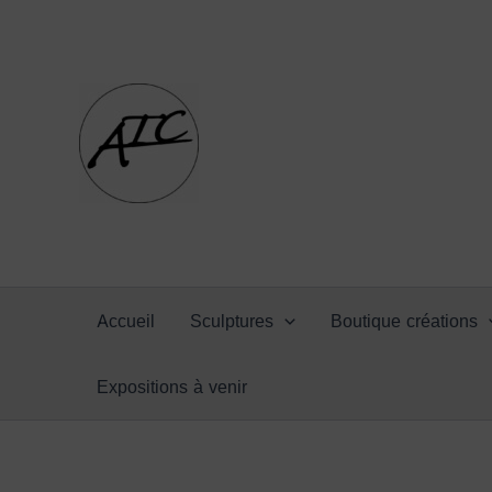
Recherche
Aller
pour :
au
contenu
Accueil
Sculptures
Boutique créations
Expositions à venir