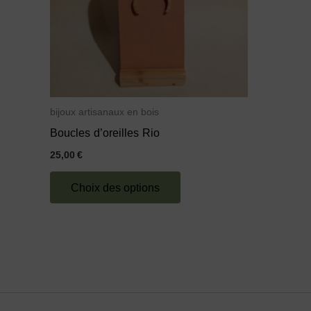
Les
options
peuvent
être
choisies
sur
bijoux artisanaux en bois
la
Boucles d’oreilles Rio
page
25,00
€
du
Choix des options
produit