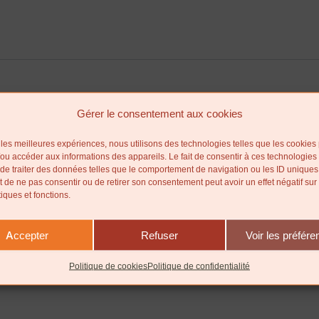
Gérer le consentement aux cookies
r les meilleures expériences, nous utilisons des technologies telles que les cookies
/ou accéder aux informations des appareils. Le fait de consentir à ces technologies
de traiter des données telles que le comportement de navigation ou les ID uniques
ait de ne pas consentir ou de retirer son consentement peut avoir un effet négatif sur
tiques et fonctions.
Accepter
Refuser
Voir les préfér
Politique de cookies
Politique de confidentialité