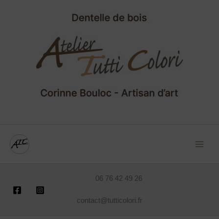
Recherche
Aller
pour :
au
contenu
06 76 42 49 26
contact@tutticolori.fr