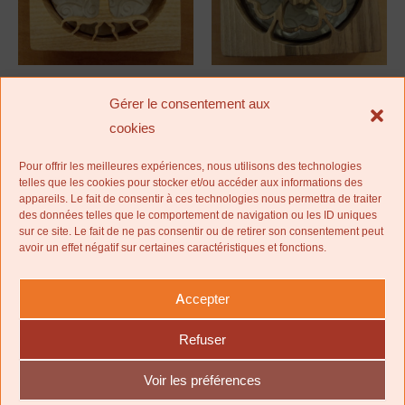
Les
Les
options
options
peuvent
peuven
Objets décoratifs
Objets décoratifs
être
être
Gérer le consentement aux
Boîte diffuseur d’huiles
Boîte diffuseur d’huiles
choisies
choisie
cookies
essentielles – Motif « Arbre
essentielles – Motif « Fleur de
sur
sur
de vie »
pensée »
Pour offrir les meilleures expériences, nous utilisons des technologies
la
la
50,00
€
50,00
€
telles que les cookies pour stocker et/ou accéder aux informations des
page
page
appareils. Le fait de consentir à ces technologies nous permettra de traiter
des données telles que le comportement de navigation ou les ID uniques
du
du
Choix des options
Choix des options
sur ce site. Le fait de ne pas consentir ou de retirer son consentement peut
produit
produit
avoir un effet négatif sur certaines caractéristiques et fonctions.
Ce
Ce
Accepter
produit
produit
a
a
Refuser
plusieurs
plusieu
Voir les préférences
variations.
variatio