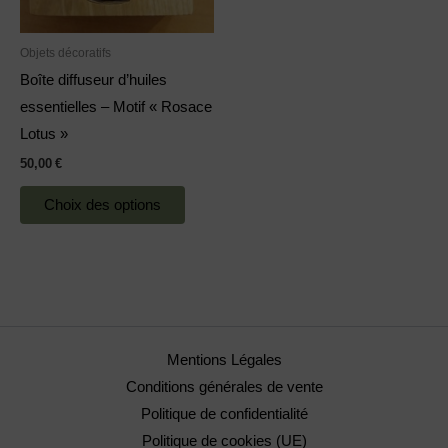
options
peuvent
Objets décoratifs
être
Boîte diffuseur d’huiles
choisies
essentielles – Motif « Rosace
sur
Lotus »
la
50,00
€
page
du
Choix des options
produit
Mentions Légales
Conditions générales de vente
Politique de confidentialité
Politique de cookies (UE)