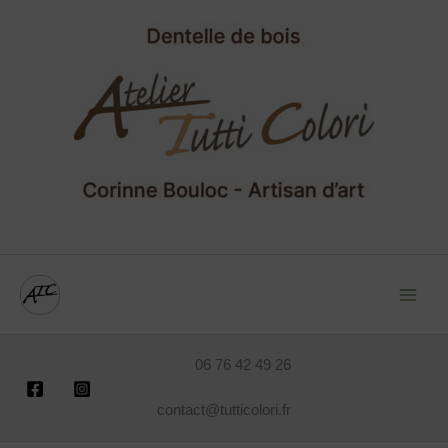
Recherche
Aller
pour :
au
contenu
06 76 42 49 26
contact@tutticolori.fr