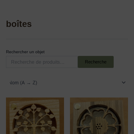
boîtes
Rechercher un objet
Recherche
Ce
Ce
produit
produit
a
a
plusieurs
plusieu
variations.
variatio